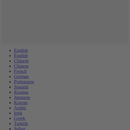
English
English
Chinese
Chinese
French
German
Portuguese
Spanish
Russian
Japanese
Korean
Arabic
Irish
Greek
Turkish
Italian