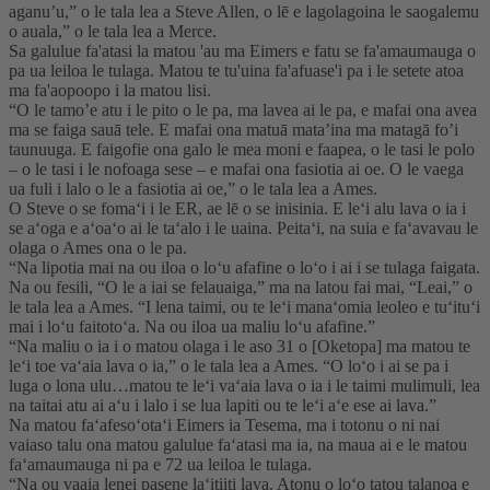
aganu’u,” o le tala lea a Steve Allen, o lē e lagolagoina le saogalemu
o auala,” o le tala lea a Merce.
Sa galulue fa'atasi la matou 'au ma Eimers e fatu se fa'amaumauga o
pa ua leiloa le tulaga. Matou te tu'uina fa'afuase'i pa i le setete atoa
ma fa'aopoopo i la matou lisi.
“O le tamo’e atu i le pito o le pa, ma lavea ai le pa, e mafai ona avea
ma se faiga sauā tele. E mafai ona matuā mata’ina ma matagā fo’i
taunuuga. E faigofie ona galo le mea moni e faapea, o le tasi le polo
– o le tasi i le nofoaga sese – e mafai ona fasiotia ai oe. O le vaega
ua fuli i lalo o le a fasiotia ai oe,” o le tala lea a Ames.
O Steve o se fomaʻi i le ER, ae lē o se inisinia. E leʻi alu lava o ia i
se aʻoga e aʻoaʻo ai le taʻalo i le uaina. Peitaʻi, na suia e faʻavavau le
olaga o Ames ona o le pa.
“Na lipotia mai na ou iloa o loʻu afafine o loʻo i ai i se tulaga faigata.
Na ou fesili, “O le a iai se felauaiga,” ma na latou fai mai, “Leai,” o
le tala lea a Ames. “I lena taimi, ou te leʻi manaʻomia leoleo e tuʻituʻi
mai i loʻu faitotoʻa. Na ou iloa ua maliu loʻu afafine.”
“Na maliu o ia i o matou olaga i le aso 31 o [Oketopa] ma matou te
leʻi toe vaʻaia lava o ia,” o le tala lea a Ames. “O loʻo i ai se pa i
luga o lona ulu…matou te leʻi vaʻaia lava o ia i le taimi mulimuli, lea
na taitai atu ai aʻu i lalo i se lua lapiti ou te leʻi aʻe ese ai lava.”
Na matou faʻafesoʻotaʻi Eimers ia Tesema, ma i totonu o ni nai
vaiaso talu ona matou galulue faʻatasi ma ia, na maua ai e le matou
faʻamaumauga ni pa e 72 ua leiloa le tulaga.
“Na ou vaaia lenei pasene laʻitiiti lava. Atonu o loʻo tatou talanoa e