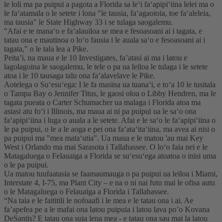
le loli ma pa puipui a pagota a Florida sa leʻi faʻapipiʻiina lelei ma o
le faʻatamala o le setete i lona "le tausia, faʻagaoioia, toe faʻaleleia,
ma tausia" le State Highway 33 i se tulaga saogalemu.
"Afai e te manaʻo e faʻalauiloa se mea e fesoasoani ai i tagata, e
tatau ona e mautinoa o loʻo fausia i le auala saʻo e fesoasoani ai i
tagata," o le tala lea a Pike.
Peita’i, na maua e le 10 Investigates, fa’atasi ai ma i latou e
lagolagoina le saogalemu, le tele o pa ua leiloa le tulaga i le setete
atoa i le 10 tausaga talu ona fa’alavelave le Pike.
Aotelega o Suʻesuʻega: I le fa masina ua tuanaʻi, e toʻa 10 le tusitala
o Tampa Bay o Jennifer Titus, le gaosi oloa o Libby Hendren, ma le
tagata pueata o Carter Schumacher ua malaga i Florida atoa ma
asiasi atu foʻi i Illinois, ma maua ai ni pa puipui ua le saʻo ona
faʻapipiʻiina i luga o auala a le setete. Afai e le saʻo le faʻapipiʻiina o
le pa puipui, o le a le aoga e pei ona faʻataʻitaʻiina, ma avea ai nisi o
pa puipui ma "mea mataʻutia". Ua maua e le matou 'au mai Key
West i Orlando ma mai Sarasota i Tallahassee. O loʻo faia nei e le
Matagaluega o Felauaiga a Florida se suʻesuʻega atoatoa o inisi uma
o le pa puipui.
Ua matou tuufaatasia se faamaumauga o pa puipui ua leiloa i Miami,
Interstate 4, I-75, ma Plant City – e na o ni nai futu mai le ofisa autu
o le Matagaluega o Felauaiga a Florida i Tallahassee.
“Na taia e le faititili le nofoaafi i le mea e le tatau ona i ai. Ae
fa’apefea pe a le mafai ona latou puipuia i latou lava po’o Kovana
DeSantis? E tatau ona suia lena mea - e tatau ona sau mai la latou