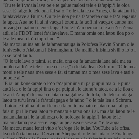
“Ou te leʻi vaʻaia lava oe e te galue malosi tele e faʻapipiʻi le oloa
sese. E faigofie tele ona fai saʻo,” o le tala lea a Ames, e faʻatatau i le
faʻalavelave a Burns. Ou te le iloa pe na faʻapefea ona e faʻaleagaina
faʻapea. Aua neʻi i ai ni vaega i totonu, faʻaofi ni vaega e aunoa ma
ni vaega e patino i lenei faiga. Ou te faʻamoemoe o le a suʻesuʻeina
atili e le FDOT lenei faʻalavelave. E manaʻomia ona latou iloa po o
le a le mea o loʻo tupu iinei.”
Na matou auina atu le faʻamaumauga ia Polofesa Kevin Shrum o le
Iunivesite o Alabama i Birmingham. Ua malilie inisinia sivili o loʻo i
ai se faʻafitauli.
“O le tele lava o taimi, sa mafai ona ou faʻamaonia lana tala ma sa
ou iloa ai foʻi e tele isi mea e sese,” o le tala lea a Schrum. “O le mea
moni e tele naua mea sese e fai si tumau ma o mea sese lava e tasi e
popole ai.”
“E iai au konekarate o loʻo faʻapipiʻiina ni pa puipui ma o le puna
autū lea o le faʻapipiʻiina o pa puipui i le atunuʻu atoa, ae a le iloa e
le au faʻapipiʻi le auala e tatau ona galue ai le fola, i le tele o tulaga
latou te tuʻu lava le faʻatulagaga e faʻatino,” o le tala lea a Schrum. .
“Latou te tipiina ni pu i le mea latou te manatu e tatau ona i ai, pe
faia ni pu i le mea latou te manatu e tatau ona i ai, ma afai latou te le
malamalama i le faʻatinoga o le nofoaga faʻapipiʻi, latou te le
malamalama pe aisea e leaga ai pe aisea e sese ai.” e le aoga.
Na matou maua lenei vitio aʻoaʻoga i le itulau YouTube a le ofisa,
lea o loʻo talanoa ai Derwood Sheppard, o le Inisinia o le Fuafuaga