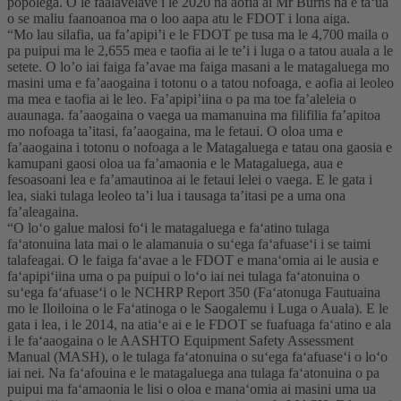
popolega. O le faalavelave i le 2020 na aofia ai Mr Burns na e taʻua
o se maliu faanoanoa ma o loo aapa atu le FDOT i lona aiga.
“Mo lau silafia, ua fa’apipi’i e le FDOT pe tusa ma le 4,700 maila o
pa puipui ma le 2,655 mea e taofia ai le te’i i luga o a tatou auala a le
setete. O lo’o iai faiga fa’avae ma faiga masani a le matagaluega mo
masini uma e fa’aaogaina i totonu o a tatou nofoaga, e aofia ai leoleo
ma mea e taofia ai le leo. Fa’apipi’iina o pa ma toe fa’aleleia o
auaunaga. fa’aaogaina o vaega ua mamanuina ma filifilia fa’apitoa
mo nofoaga ta’itasi, fa’aaogaina, ma le fetaui. O oloa uma e
fa’aaogaina i totonu o nofoaga a le Matagaluega e tatau ona gaosia e
kamupani gaosi oloa ua fa’amaonia e le Matagaluega, aua e
fesoasoani lea e fa’amautinoa ai le fetaui lelei o vaega. E le gata i
lea, siaki tulaga leoleo ta’i lua i tausaga ta’itasi pe a uma ona
fa’aleagaina.
“O loʻo galue malosi foʻi le matagaluega e faʻatino tulaga
faʻatonuina lata mai o le alamanuia o suʻega faʻafuaseʻi i se taimi
talafeagai. O le faiga faʻavae a le FDOT e manaʻomia ai le ausia e
faʻapipiʻiina uma o pa puipui o loʻo iai nei tulaga faʻatonuina o
suʻega faʻafuaseʻi o le NCHRP Report 350 (Faʻatonuga Fautuaina
mo le Iloiloina o le Faʻatinoga o le Saogalemu i Luga o Auala). E le
gata i lea, i le 2014, na atiaʻe ai e le FDOT se fuafuaga faʻatino e ala
i le faʻaaogaina o le AASHTO Equipment Safety Assessment
Manual (MASH), o le tulaga faʻatonuina o suʻega faʻafuaseʻi o loʻo
iai nei. Na faʻafouina e le matagaluega ana tulaga faʻatonuina o pa
puipui ma faʻamaonia le lisi o oloa e manaʻomia ai masini uma ua