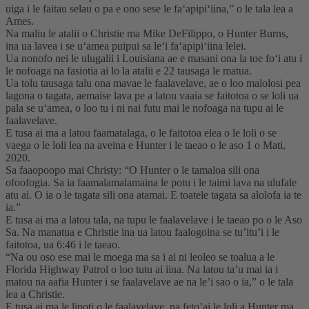
uiga i le faitau selau o pa e ono sese le faʻapipiʻiina,” o le tala lea a
Ames.
Na maliu le atalii o Christie ma Mike DeFilippo, o Hunter Burns,
ina ua lavea i se uʻamea puipui sa leʻi faʻapipiʻiina lelei.
Ua nonofo nei le ulugalii i Louisiana ae e masani ona la toe foʻi atu i
le nofoaga na fasiotia ai lo la atalii e 22 tausaga le matua.
Ua tolu tausaga talu ona mavae le faalavelave, ae o loo malolosi pea
lagona o tagata, aemaise lava pe a latou vaaia se faitotoa o se loli ua
pala se uʻamea, o loo tu i ni nai futu mai le nofoaga na tupu ai le
faalavelave.
E tusa ai ma a latou faamatalaga, o le faitotoa elea o le loli o se
vaega o le loli lea na aveina e Hunter i le taeao o le aso 1 o Mati,
2020.
Sa faaopoopo mai Christy: “O Hunter o le tamaloa sili ona
ofoofogia. Sa ia faamalamalamaina le potu i le taimi lava na ulufale
atu ai. O ia o le tagata sili ona atamai. E toatele tagata sa alolofa ia te
ia.”
E tusa ai ma a latou tala, na tupu le faalavelave i le taeao po o le Aso
Sa. Na manatua e Christie ina ua latou faalogoina se tu’itu’i i le
faitotoa, ua 6:46 i le taeao.
“Na ou oso ese mai le moega ma sa i ai ni leoleo se toalua a le
Florida Highway Patrol o loo tutu ai iina. Na latou ta’u mai ia i
matou na aafia Hunter i se faalavelave ae na le’i sao o ia,” o le tala
lea a Christie.
E tusa ai ma le lipoti o le faalavelave, na feto’ai le loli a Hunter ma