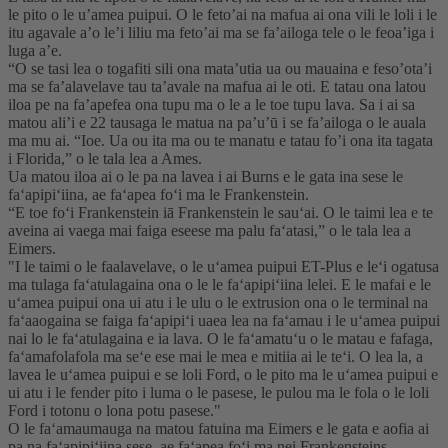
le pito o le u’amea puipui. O le feto’ai na mafua ai ona vili le loli i le
itu agavale a’o le’i liliu ma feto’ai ma se fa’ailoga tele o le feoa’iga i
luga a’e.
“O se tasi lea o togafiti sili ona mata’utia ua ou mauaina e feso’ota’i
ma se fa’alavelave tau ta’avale na mafua ai le oti. E tatau ona latou
iloa pe na fa’apefea ona tupu ma o le a le toe tupu lava. Sa i ai sa
matou ali’i e 22 tausaga le matua na pa’u’ū i se fa’ailoga o le auala
ma mu ai. “Ioe. Ua ou ita ma ou te manatu e tatau fo’i ona ita tagata
i Florida,” o le tala lea a Ames.
Ua matou iloa ai o le pa na lavea i ai Burns e le gata ina sese le
faʻapipiʻiina, ae faʻapea foʻi ma le Frankenstein.
“E toe foʻi Frankenstein iā Frankenstein le sauʻai. O le taimi lea e te
aveina ai vaega mai faiga eseese ma palu faʻatasi,” o le tala lea a
Eimers.
"I le taimi o le faalavelave, o le uʻamea puipui ET-Plus e leʻi ogatusa
ma tulaga faʻatulagaina ona o le le faʻapipiʻiina lelei. E le mafai e le
uʻamea puipui ona ui atu i le ulu o le extrusion ona o le terminal na
faʻaaogaina se faiga faʻapipiʻi uaea lea na faʻamau i le uʻamea puipui
nai lo le faʻatulagaina e ia lava. O le faʻamatuʻu o le matau e fafaga,
faʻamafolafola ma seʻe ese mai le mea e mitiia ai le teʻi. O lea la, a
lavea le uʻamea puipui e se loli Ford, o le pito ma le uʻamea puipui e
ui atu i le fender pito i luma o le pasese, le pulou ma le fola o le loli
Ford i totonu o lona potu pasese."
O le faʻamaumauga na matou fatuina ma Eimers e le gata e aofia ai
pa na faʻapipiʻiina sese, ae faʻapea foʻi ma nei Frankensteins.