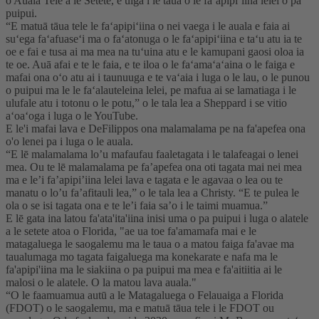
o Auala Tele a le Setete, e uiga i le taua o le faʻapipiʻiina lelei o pa
puipui.
“E matuā tāua tele le faʻapipiʻiina o nei vaega i le auala e faia ai
suʻega faʻafuaseʻi ma o faʻatonuga o le faʻapipiʻiina e taʻu atu ia te
oe e fai e tusa ai ma mea na tuʻuina atu e le kamupani gaosi oloa ia
te oe. Auā afai e te le faia, e te iloa o le faʻamaʻaʻaina o le faiga e
mafai ona oʻo atu ai i taunuuga e te vaʻaia i luga o le lau, o le punou
o puipui ma le le faʻalauteleina lelei, pe mafua ai se lamatiaga i le
ulufale atu i totonu o le potu,” o le tala lea a Sheppard i se vitio
aʻoaʻoga i luga o le YouTube.
E le'i mafai lava e DeFilippos ona malamalama pe na fa'apefea ona
o'o lenei pa i luga o le auala.
“E lē malamalama lo’u mafaufau faaletagata i le talafeagai o lenei
mea. Ou te lē malamalama pe fa’apefea ona oti tagata mai nei mea
ma e le’i fa’apipi’iina lelei lava e tagata e le agavaa o lea ou te
manatu o lo’u fa’afitauli lea,” o le tala lea a Christy. “E te pulea le
ola o se isi tagata ona e te le’i faia sa’o i le taimi muamua.”
E lē gata ina latou fa'ata'ita'iina inisi uma o pa puipui i luga o alatele
a le setete atoa o Florida, "ae ua toe fa'amamafa mai e le
matagaluega le saogalemu ma le taua o a matou faiga fa'avae ma
taualumaga mo tagata faigaluega ma konekarate e nafa ma le
fa'apipi'iina ma le siakiina o pa puipui ma mea e fa'aitiitia ai le
malosi o le alatele. O la matou lava auala."
“O le faamuamua autū a le Matagaluega o Felauaiga a Florida
(FDOT) o le saogalemu, ma e matuā tāua tele i le FDOT ou