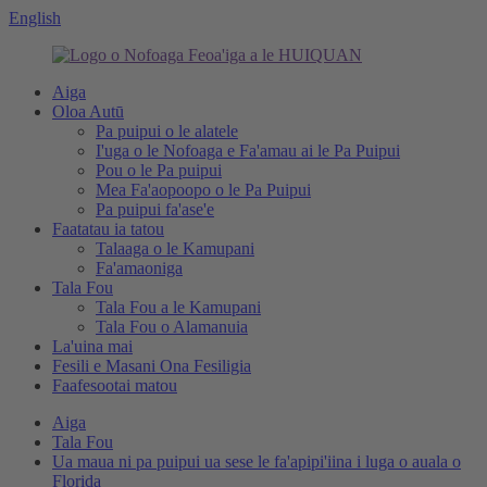
English
Aiga
Oloa Autū
Pa puipui o le alatele
I'uga o le Nofoaga e Fa'amau ai le Pa Puipui
Pou o le Pa puipui
Mea Fa'aopoopo o le Pa Puipui
Pa puipui fa'ase'e
Faatatau ia tatou
Talaaga o le Kamupani
Fa'amaoniga
Tala Fou
Tala Fou a le Kamupani
Tala Fou o Alamanuia
La'uina mai
Fesili e Masani Ona Fesiligia
Faafesootai matou
Aiga
Tala Fou
Ua maua ni pa puipui ua sese le fa'apipi'iina i luga o auala o
Florida