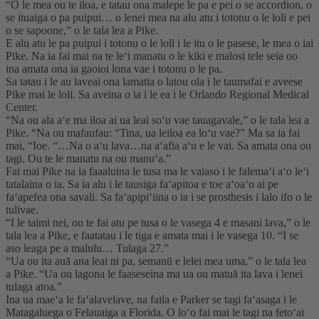
“O le mea ou te iloa, e tatau ona malepe le pa e pei o se accordion, o
se ituaiga o pa puipui… o lenei mea na alu atu i totonu o le loli e pei
o se sapoone,” o le tala lea a Pike.
E alu atu le pa puipui i totonu o le loli i le itu o le pasese, le mea o iai
Pike. Na ia fai mai na te leʻi manatu o le kiki e malosi tele seia oo
ina amata ona ia gaoioi lona vae i totonu o le pa.
Sa tatau i le au laveai ona lamatia o latou ola i le taumafai e aveese
Pike mai le loli. Sa aveina o ia i le ea i le Orlando Regional Medical
Center.
“Na ou ala aʻe ma iloa ai ua leai soʻu vae tauagavale,” o le tala lea a
Pike. “Na ou mafaufau: “Tina, ua leiloa ea loʻu vae?” Ma sa ia fai
mai, “Ioe. “…Na o aʻu lava…na aʻafia aʻu e le vai. Sa amata ona ou
tagi. Ou te le manatu na ou manuʻa.”
Fai mai Pike na ia faaaluina le tusa ma le vaiaso i le falemaʻi aʻo leʻi
tatalaina o ia. Sa ia alu i le tausiga faʻapitoa e toe aʻoaʻo ai pe
faʻapefea ona savali. Sa faʻapipiʻiina o ia i se prosthesis i lalo ifo o le
tulivae.
“I le taimi nei, ou te fai atu pe tusa o le vasega 4 e masani lava,” o le
tala lea a Pike, e faatatau i le tiga e amata mai i le vasega 10. “I se
aso leaga pe a malulu… Tulaga 27.”
“Ua ou ita auā ana leai ni pa, semanū e lelei mea uma,” o le tala lea
a Pike. “Ua ou lagona le faaseseina ma ua ou matuā ita lava i lenei
tulaga atoa.”
Ina ua maeʻa le faʻalavelave, na faila e Parker se tagi faʻasaga i le
Matagaluega o Felauaiga a Florida. O loʻo fai mai le tagi na fetoʻai