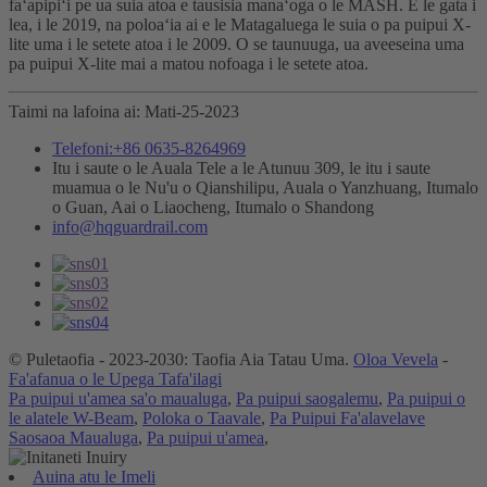
faʻapipiʻi pe ua suia atoa e tausisia manaʻoga o le MASH. E le gata i
lea, i le 2019, na poloaʻia ai e le Matagaluega le suia o pa puipui X-
lite uma i le setete atoa i le 2009. O se taunuuga, ua aveeseina uma
pa puipui X-lite mai a matou nofoaga i le setete atoa.
Taimi na lafoina ai: Mati-25-2023
Telefoni:+86 0635-8264969
Itu i saute o le Auala Tele a le Atunuu 309, le itu i saute
muamua o le Nu'u o Qianshilipu, Auala o Yanzhuang, Itumalo
o Guan, Aai o Liaocheng, Itumalo o Shandong
info@hqguardrail.com
© Puletaofia - 2023-2030: Taofia Aia Tatau Uma.
Oloa Vevela
-
Fa'afanua o le Upega Tafa'ilagi
Pa puipui u'amea sa'o maualuga
,
Pa puipui saogalemu
,
Pa puipui o
le alatele W-Beam
,
Poloka o Taavale
,
Pa Puipui Fa'alavelave
Saosaoa Maualuga
,
Pa puipui u'amea
,
Auina atu le Imeli