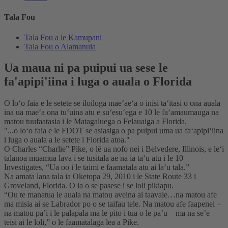
Tala Fou
Tala Fou a le Kamupani
Tala Fou o Alamanuia
Ua maua ni pa puipui ua sese le
fa'apipi'iina i luga o auala o Florida
O loʻo faia e le setete se iloiloga maeʻaeʻa o inisi taʻitasi o ona auala
ina ua maeʻa ona tuʻuina atu e suʻesuʻega e 10 le faʻamaumauga na
matou tuufaatasia i le Matagaluega o Felauaiga a Florida.
"...o loʻo faia e le FDOT se asiasiga o pa puipui uma ua faʻapipiʻiina
i luga o auala a le setete i Florida atoa."
O Charles “Charlie” Pike, o lē ua nofo nei i Belvedere, Illinois, e leʻi
talanoa muamua lava i se tusitala ae na ia taʻu atu i le 10
Investigates, “Ua oo i le taimi e faamatala atu ai laʻu tala.”
Na amata lana tala ia Oketopa 29, 2010 i le State Route 33 i
Groveland, Florida. O ia o se pasese i se loli pikiapu.
“Ou te manatua le auala na matou aveina ai taavale…na matou afe
ma misia ai se Labrador po o se taifau tele. Na matou afe faapenei –
na matou pa’i i le palapala ma le pito i tua o le pa’u – ma na se’e
teisi ai le loli,” o le faamatalaga lea a Pike.